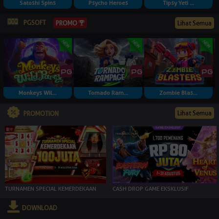
Satoshi Spins
Psycho Heroes
Tipsy Yeti ...
PGSOFT
Lihat Semua
PROMO
Monkeys Wil...
Tornado Ram...
Zombie Blas...
Lihat Semua
PROMOTION
TURNAMEN SPECIAL KEMERDEKAAN
CASH DROP GAME EKSKLUSIF
DOWNLOAD