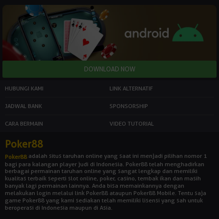
HUBUNGI KAMI
LINK ALTERNATIF
JADWAL BANK
SPONSORSHIP
CARA BERMAIN
VIDEO TUTORIAL
Poker88
adalah situs taruhan online yang saat ini menjadi pilihan nomor 1
Poker88
bagi para kalangan player judi di Indonesia. Poker88 telah menghadirkan
berbagai permainan taruhan online yang sangat lengkap dan memiliki
kualitas terbaik seperti slot online, poker, casino, tembak ikan dan masih
banyak lagi permainan lainnya. Anda bisa memainkannya dengan
melakukan login melalui link Poker88 ataupun Poker88 Mobile. Tentu saja
game Poker88 yang kami sediakan telah memiliki lisensi yang sah untuk
beroperasi di Indonesia maupun di Asia.