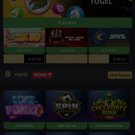
314
6:47:18
366
639
6:46:11
IDNLIVE
Lihat Semua
PROMO
Live Plinko
Spin Soccer
Checkmate Rush