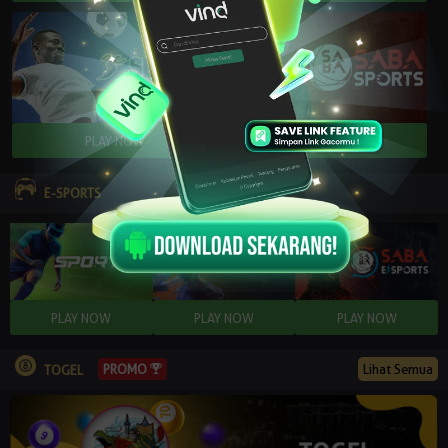
E-SPORTS
Lihat Semua
PROMO
TOGEL