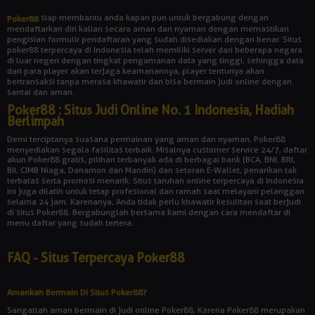
siap membantu anda kapan pun untuk bergabung dengan
Poker88
mendaftarkan diri kalian secara aman dan nyaman dengan memastikan
pengisian formulir pendaftaran yang sudah disediakan dengan benar. Situs
poker88 terpercaya di Indonesia telah memiliki server dari beberapa negara
di luar negeri dengan tingkat pengamanan data yang tinggi, sehingga data
dari para player akan terjaga keamanannya, player tentunya akan
bertransaksi tanpa merasa khawatir dan bisa bermain judi online dengan
santai dan aman.
Poker88 : Situs Judi Online No. 1 Indonesia, Hadiah
Berlimpah
Demi terciptanya suasana permainan yang aman dan nyaman, Poker88
menyediakan segala fasilitas terbaik. Misalnya customer service 24/7, daftar
akun Poker88 gratis, pilihan terbanyak ada di berbagai bank (BCA, BNI, BRI,
BII, CIMB Niaga, Danamon dan Mandiri) dan setoran E-Wallet, penarikan tak
terbatas serta promosi menarik. Situs taruhan online terpercaya di Indonesia
ini juga dilatih untuk tetap profesional dan ramah saat melayani pelanggan
selama 24 jam. Karenanya, Anda tidak perlu khawatir kesulitan saat berjudi
di situs Poker88. Bergabunglah bersama kami dengan cara mendaftar di
menu daftar yang sudah tertera.
FAQ - Situs Terpercaya Poker88
Amankah Bermain Di Situs Poker88?
Sangatlah aman bermain di judi online Poker88, Karena Poker88 merupakan