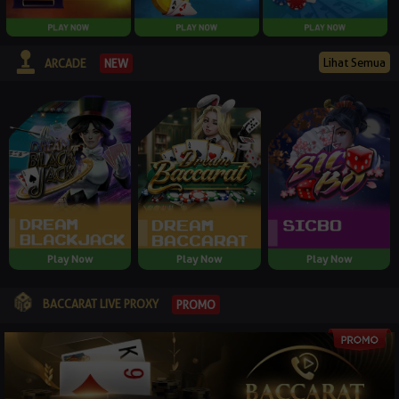
Lihat Semua
NEW
ARCADE
Play Now
Play Now
Play Now
BACCARAT LIVE PROXY
PROMO