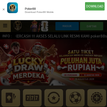
DOWNLOAD
×
Poker88
Download Poker88 Mobile
 JOKERCASH !!! AKSES SELALU LINK RESMI KAMI poker88slay.
INFO :
HOME
IDN E-LOTTERY
POKER
SLOT GAME
NEW
NEW
SPORTBOOK
LIVE CASINO
IDNLIVE
NEW
ESPORTS
TOGEL
ARCADE
NEW
NEW
NEW
TEMBAK IKAN
IDNRAFFLE
IDNTRADE