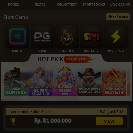
POKER
SLOTS
IDNLOTTERY
SPORTBOOKS
LIVE CASINO
NEW
Slots Game
Lihat Semua
TANGKAS
RTP
DEPOSIT
WITHDRAW
Idnslot
Pgsoft
Pragmatic
Slot Mania
No Limit City
HOT PICK
PROMOSI
RTP up to 97%
DOWNLOAD
REFERRAL
JACKPOT
Tournament Poker Prizes
09 August 2026
VIP MEMBER
Rp. 81,000,000
HUBUNGI KAMI