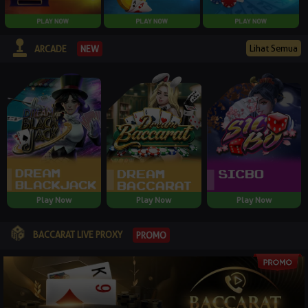
Lihat Semua
NEW
ARCADE
Play Now
Play Now
Play Now
BACCARAT LIVE PROXY
PROMO