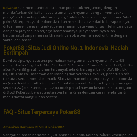
siap membantu anda kapan pun untuk bergabung dengan
Poker88
mendaftarkan diri kalian secara aman dan nyaman dengan memastikan
pengisian formulir pendaftaran yang sudah disediakan dengan benar. Situs
poker88 terpercaya di Indonesia telah memiliki server dari beberapa negara
di luar negeri dengan tingkat pengamanan data yang tinggi, sehingga data
dari para player akan terjaga keamanannya, player tentunya akan
bertransaksi tanpa merasa khawatir dan bisa bermain judi online dengan
santai dan aman.
Poker88 : Situs Judi Online No. 1 Indonesia, Hadiah
Berlimpah
Demi terciptanya suasana permainan yang aman dan nyaman, Poker88
menyediakan segala fasilitas terbaik. Misalnya customer service 24/7, daftar
akun Poker88 gratis, pilihan terbanyak ada di berbagai bank (BCA, BNI, BRI,
BII, CIMB Niaga, Danamon dan Mandiri) dan setoran E-Wallet, penarikan tak
terbatas serta promosi menarik. Situs taruhan online terpercaya di Indonesia
ini juga dilatih untuk tetap profesional dan ramah saat melayani pelanggan
selama 24 jam. Karenanya, Anda tidak perlu khawatir kesulitan saat berjudi
di situs Poker88. Bergabunglah bersama kami dengan cara mendaftar di
menu daftar yang sudah tertera.
FAQ - Situs Terpercaya Poker88
Amankah Bermain Di Situs Poker88?
Sangatlah aman bermain di judi online Poker88, Karena Poker88 merupakan