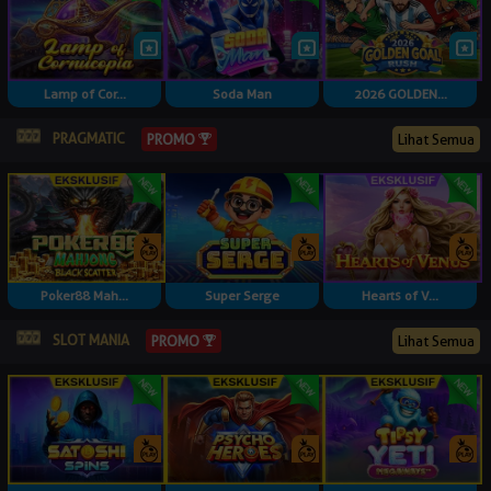
Lamp of Cor...
Soda Man
2026 GOLDEN...
PRAGMATIC
Lihat Semua
PROMO
Poker88 Mah...
Super Serge
Hearts of V...
SLOT MANIA
Lihat Semua
PROMO